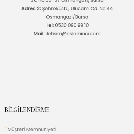
Sk. No:55-57 Osmangazi̇/Bursa
Adres 2:
Şehreküstü, Ulucami Cd. No:44
Osmangazi̇/Bursa
Tel:
0530 090 99 10
Mail:
iletisim@esleminci.com
BİLGİLENDİRME
Müşteri Memnuniyeti