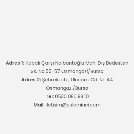
Adres 1:
Kapalı Çarşı Nalbantoğlu Mah. Dış Bedesten
Sk. No:55-57 Osmangazi̇/Bursa
Adres 2:
Şehreküstü, Ulucami Cd. No:44
Osmangazi̇/Bursa
Tel:
0530 090 99 10
Mail:
iletisim@esleminci.com