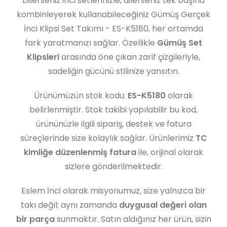
Dilerseniz inci setlerinizle, dilerseniz tek başına
kombinleyerek kullanabileceğiniz Gümüş Gerçek
İnci Klipsi Set Takımı - ES-K5180, her ortamda
fark yaratmanızı sağlar. Özellikle
Gümüş Set
Klipsleri
arasında öne çıkan zarif çizgileriyle,
sadeliğin gücünü stilinize yansıtın.
Ürünümüzün stok kodu:
ES-K5180
olarak
belirlenmiştir. Stok takibi yapılabilir bu kod,
ürününüzle ilgili sipariş, destek ve fatura
süreçlerinde size kolaylık sağlar. Ürünlerimiz
TC
kimliğe düzenlenmiş fatura
ile, orijinal olarak
sizlere gönderilmektedir.
Eslem İnci olarak misyonumuz, size yalnızca bir
takı değil; aynı zamanda
duygusal değeri olan
bir parça
sunmaktır. Satın aldığınız her ürün, sizin