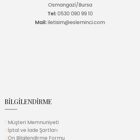
Osmangazi̇/Bursa
Tel:
0530 090 99 10
Mail:
iletisim@esleminci.com
BİLGİLENDİRME
Müşteri Memnuniyeti
İptal ve İade Şartları
Ön Bilgilendirme Formu