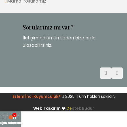
Marka Politikamız
Sorularınız mı var?
İletişim bölümümüzden bize hızla
ulaşabilirsiniz.
Eslem İnci Kuyumculuk®
2025. Tüm hakları saklıdır.
Web Tasarım ❤️
Destek Budur
0
ağaza
Favoriler
Sepet
Hesabım