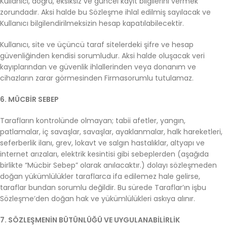
Kullanıcı, doğru, eksiksiz ve güncel kayıt bilgilerini vermek
zorundadır. Aksi halde bu Sözleşme ihlal edilmiş sayılacak ve
Kullanıcı bilgilendirilmeksizin hesap kapatılabilecektir.
Kullanıcı, site ve üçüncü taraf sitelerdeki şifre ve hesap
güvenliğinden kendisi sorumludur. Aksi halde oluşacak veri
kayıplarından ve güvenlik ihlallerinden veya donanım ve
cihazların zarar görmesinden Firmasorumlu tutulamaz.
6. MÜCBİR SEBEP
Tarafların kontrolünde olmayan; tabii afetler, yangın,
patlamalar, iç savaşlar, savaşlar, ayaklanmalar, halk hareketleri,
seferberlik ilanı, grev, lokavt ve salgın hastalıklar, altyapı ve
internet arızaları, elektrik kesintisi gibi sebeplerden (aşağıda
birlikte “Mücbir Sebep” olarak anılacaktır.) dolayı sözleşmeden
doğan yükümlülükler taraflarca ifa edilemez hale gelirse,
taraflar bundan sorumlu değildir. Bu sürede Taraflar’ın işbu
Sözleşme’den doğan hak ve yükümlülükleri askıya alınır.
7. SÖZLEŞMENİN BÜTÜNLÜĞÜ VE UYGULANABİLİRLİK