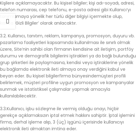
Kişilere açıklamayacaktır. Bu kişisel bilgiler; kişi adı-soyadı, adresi,
telefon numarası, cep telefonu, e-posta adresi gibi Kullanıcı’yı
tanımlamaya yönelik her türlü diğer bilgiyi içermekte olup,
kısaca ‘Gizli Bilgiler’ olarak anılacaktır.
3.2. Kullanıcı, tanıtım, reklam, kampanya, promosyon, duyuru vb.
pazarlama faaliyetleri kapsamında kullanılması ile sınırlı olmak
üzere, Site’nin sahibi olan firmanın kendisine ait iletişim, portföy
durumu ve demografik bilgilerini iştirakleri ya da bağlı bulunduğu
grup şirketleri ile paylaşmasına, kendisi veya iştiraklerine yönelik
bu bağlamda elektronik ileti almaya onay verdiğini kabul ve
beyan eder. Bu kişisel bilgilerfirma bünyesindemüşteri profili
belirlemek, müşteri profiline uygun promosyon ve kampanyalar
sunmak ve istatistiksel çalışmalar yapmak amacıyla
kullanılabilecektir.
3.3.Kullanıcı, işbu sözleşme ile vermiş olduğu onayı, hiçbir
gerekçe açıklamaksızın iptal etmek hakkını sahiptir. İptal işlemini
firma, derhal işleme alıp, 3 (üç) işgünü içerisinde kullanıcıyı
elektronik ileti almaktan imtina eder.