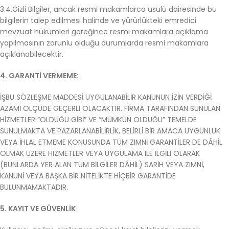
3.4.Gizli Bilgiler, ancak resmi makamlarca usulü dairesinde bu
bilgilerin talep edilmesi halinde ve yürürlükteki emredici
mevzuat hükümleri gereğince resmi makamlara açıklama
yapılmasının zorunlu olduğu durumlarda resmi makamlara
açıklanabilecektir.
4. GARANTİ VERMEME:
İŞBU SÖZLEŞME MADDESİ UYGULANABİLİR KANUNUN İZİN VERDİĞİ
AZAMİ ÖLÇÜDE GEÇERLİ OLACAKTIR. FİRMA TARAFINDAN SUNULAN
HİZMETLER “OLDUĞU GİBİ” VE “MÜMKÜN OLDUĞU” TEMELDE
SUNULMAKTA VE PAZARLANABİLİRLİK, BELİRLİ BİR AMACA UYGUNLUK
VEYA İHLAL ETMEME KONUSUNDA TÜM ZIMNİ GARANTİLER DE DÂHİL
OLMAK ÜZERE HİZMETLER VEYA UYGULAMA İLE İLGİLİ OLARAK
(BUNLARDA YER ALAN TÜM BİLGİLER DÂHİL) SARİH VEYA ZIMNİ,
KANUNİ VEYA BAŞKA BİR NİTELİKTE HİÇBİR GARANTİDE
BULUNMAMAKTADIR.
5. KAYIT VE GÜVENLİK