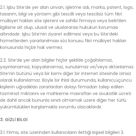
2.1. İşbu Site’de yer alan ünvan, işletme adı, marka, patent, logo,
tasarım, bilgi ve yöntem gibi tescilli veya tescilsiz tüm fikri
mülkiyet hakları site işleteni ve sahibi firmaya veya belirtilen
ilgilisine ait olup, ulusal ve uluslararası hukukun koruması
altındadır. İşbu Site’nin ziyaret edilmesi veya bu Site’deki
hizmetlerden yararlanılması söz konusu fikri mülkiyet hakları
konusunda hiçbir hak vermez.
2.2. Site’de yer alan bilgiler hiçbir şekilde çoğaltılamaz,
yayınlanamaz, kopyalanamaz, sunulamaz ve/veya aktarılamaz.
Site’nin bütünü veya bir kısmı diğer bir internet sitesinde izinsiz
olarak kullanılamaz. Böyle bir ihlal durumunda, kullanıcı,üçüncü
kişilerin uğradıkları zararlardan dolayı firmadan talep edilen
tazminat miktarını ve mahkeme masrafları ve avukatlık ücreti
de dahil ancak bununla sınırlı olmamak üzere diğer her türlü
yükümlülükleri karşılamakla sorumlu olacaklardır.
3. GİZLİ BİLGİ
3.1. Firma, site üzerinden kullanıcıların ilettiği kişisel bilgileri 3.