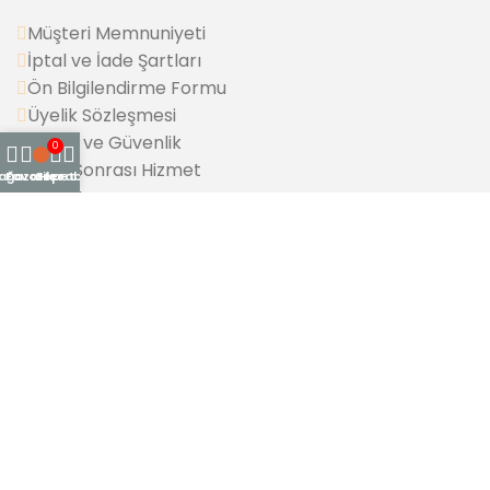
Müşteri Memnuniyeti
İptal ve İade Şartları
Ön Bilgilendirme Formu
Üyelik Sözleşmesi
Gizlilik ve Güvenlik
0
Satış Sonrası Hizmet
ağaza
Favoriler
Sepet
Hesabım
K.V.K.K.
KURUMSAL
Misyonumuz
Vizyonumuz
Kalite Politikamız
Çevre Politikamız
Etik Ticaret Anlayışımız