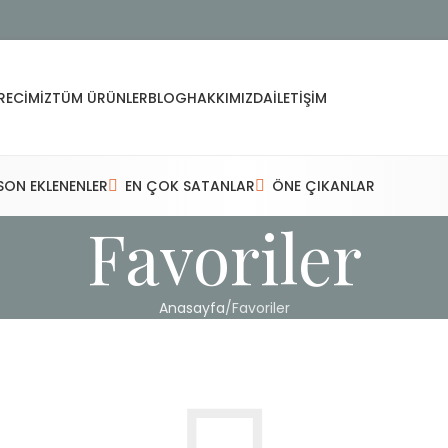
RECIMIZ
TÜM ÜRÜNLER
BLOG
HAKKIMIZDA
İLETIŞIM
SON EKLENENLER
EN ÇOK SATANLAR
ÖNE ÇIKANLAR
Favoriler
Anasayfa
Favoriler