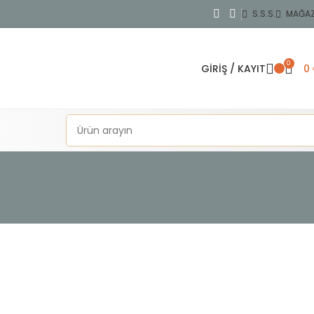
S.S.S.
MAĞA
0
GIRIŞ / KAYIT
0