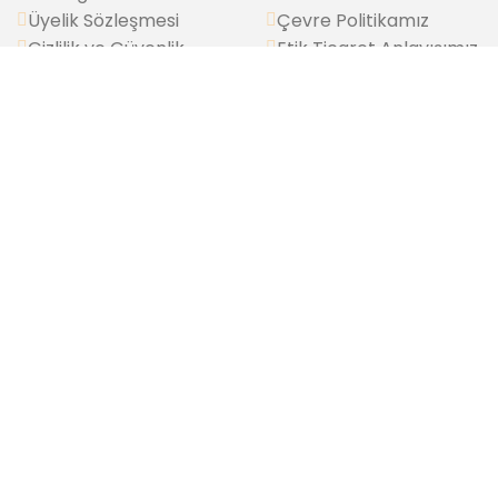
Üyelik Sözleşmesi
Çevre Politikamız
Gizlilik ve Güvenlik
Etik Ticaret Anlayışımız
Satış Sonrası Hizmet
Sosyal Sorumluluk
K.V.K.K.
Sürdürülebilirlik
Kurumsal Değerlerimiz
Marka Politikamız