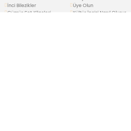
İnci Bilezikler
Üye Olun
Gümüş Set Klipsleri
Kültür İncisi Nasıl Oluşur
Gümüş Kolye Klipsleri
Yüzük Ölçüsü Nasıl
Choker Gerdanlık
Alınır?