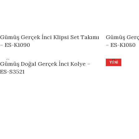
Gümüş Gerçek İnci Klipsi Set Takımı
Gümüş Gerçe
– ES-K1090
– ES-K1080
YENI
Gümüş Doğal Gerçek İnci Kolye –
Gümüş Doğal
ES-S3521
S4710