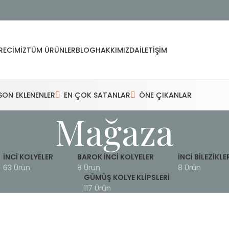
RECIMIZ
TÜM ÜRÜNLER
BLOG
HAKKIMIZDA
İLETIŞIM
SON EKLENENLER
EN ÇOK SATANLAR
ÖNE ÇIKANLAR
Mağaza
İNCI KOLYELER
BAROK İNCI KOLYELER
İNCI BILEZIKLE
63 Ürün
8 Ürün
8 Ürün
GÜMÜŞ KOLYE KLIPSLERI
117 Ürün