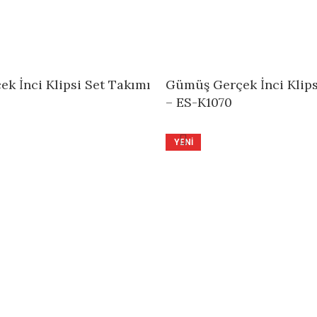
k İnci Klipsi Set Takımı
Gümüş Gerçek İnci Klips
– ES-K1070
YENI
 Gerçek İnci Set – ES-