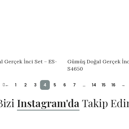
 Gerçek İnci Set – ES-
Gümüş Doğal Gerçek İnci
S4650
←
1
2
3
4
5
6
7
…
14
15
16
→
Bizi
Instagram'da
Takip Edi