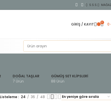
S.S.S.
MAĞA
0
GIRIŞ / KAYIT
0
R
DOĞAL TAŞLAR
GÜMÜŞ SET KLIPSLERI
7 Ürün
88 Ürün
Listeleme
24
36
48