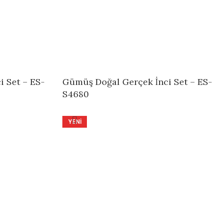
 Set – ES-
Gümüş Doğal Gerçek İnci Set – ES-
S4680
YENI