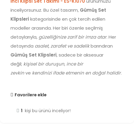
İnci Klipsi Set Takımı - ES-K1070
ürünümüzü
inceliyorsunuz. Bu özel tasarım,
Gümüş Set
Klipsleri
kategorisinde en çok tercih edilen
modeller arasında. Her biri özenle seçilmiş
detaylarıyla,
güzelliğinize zarif bir imza atar
. Her
detayında
asalet, zarafet ve sadelik
barındıran
Gümüş Set Klipsleri
, sadece bir aksesuar
değil;
kişisel bir duruşun
,
ince bir
zevkin
ve
kendinizi ifade etmenin en doğal halidir
.
Favorilere ekle
1
kişi bu ürünü inceliyor!