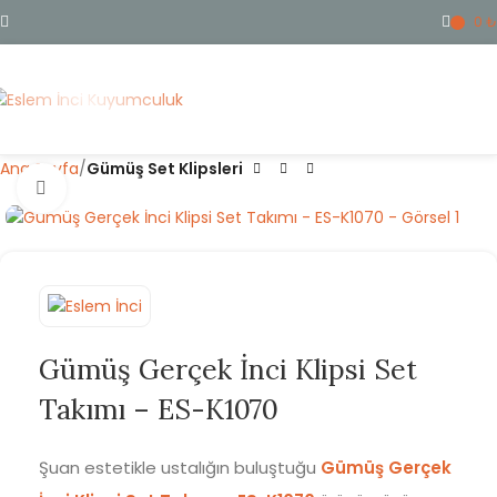
0
₺
ME
Ana Sayfa
Gümüş Set Klipsleri
Büyütmek için tıklayın
Gümüş Gerçek İnci Klipsi Set
Takımı – ES-K1070
Şuan estetikle ustalığın buluştuğu
Gümüş Gerçek