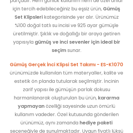
parçadır. Hem günlük kullanım hem de özel anlar
için tercih edebileceğiniz bu eşsiz ürün,
Gümüş
Set Klipsleri
kategorisinde yer alır. Ürünümüz
%100 doğal tatlı su incisi ve 925 ayar gümüşle
üretilmiştir. Şıklık ve doğallığı bir araya getiren
yapısıyla
gümüş ve inci sevenler için ideal bir
seçim
sunar.
Gümüş Gerçek İnci Klipsi Set Takımı - ES-K1070
ürünümüzde kullanılan tüm materyaller, kalite ve
estetik ön planda tutularak seçilmiştir. İncinin
zarif yapısı ile gümüşün parlak dokusu
harmanlanarak oluşturulan bu ürün,
kararma
yapmayan
özelliği sayesinde uzun ömürlü
kullanım vadeder. Özel kutusunda gönderilen
ürünümüz, aynı zamanda
hediye paketi
seçeneğiyle de sunulmaktadır. Uygun fiyatlı lüksü