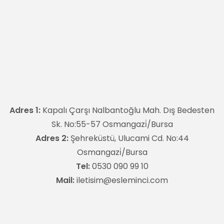
Adres 1:
Kapalı Çarşı Nalbantoğlu Mah. Dış Bedesten
Sk. No:55-57 Osmangazi̇/Bursa
Adres 2:
Şehreküstü, Ulucami Cd. No:44
Osmangazi̇/Bursa
Tel:
0530 090 99 10
Mail:
iletisim@esleminci.com