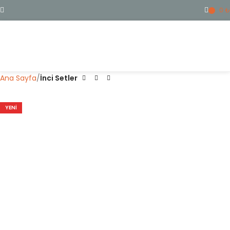
0
₺
ME
Ana Sayfa
İnci Setler
YENI