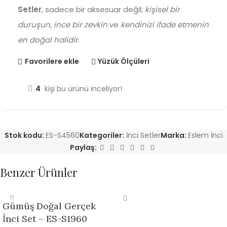
Setler
, sadece bir aksesuar değil;
kişisel bir
duruşun
,
ince bir zevkin
ve
kendinizi ifade etmenin
en doğal halidir
.
Favorilere ekle
Yüzük Ölçüleri
4
kişi bu ürünü inceliyor!
Stok kodu:
ES-S4560
Kategoriler:
İnci Setler
Marka:
Eslem İnci
Paylaş:
Benzer Ürünler
Gümüş Doğal Gerçek
İnci Set – ES-S1960