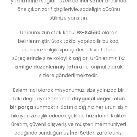
yaratmanızı sağlar. Özellikle
İnci Setler
arasında
öne çıkan zarif çizgileriyle, sadeliğin gücünü
stilinize yansıtın.
Ürünümüzün stok kodu:
ES-S4560
olarak
belirlenmiştir. Stok takibi yapılabilir bu kod,
ürününüzle ilgili sipariş, destek ve fatura
süreçlerinde size kolaylık sağlar. Ürünlerimiz
TC
kimliğe düzenlenmiş fatura
ile, orijinal olarak
sizlere gönderilmektedir.
Eslem İnci olarak misyonumuz, size yalnızca bir
takı değil; aynı zamanda
duygusal değeri olan
bir parça
sunmaktır. Satın aldığınız her ürün, sizin
hikayenize eşlik edecek şekilde hazırlanır. Kaliteli
üretim, güvenli alışveriş ve müşteri memnuniyeti
odağında sunduğumuz
İnci Setler
, zarafetinizi