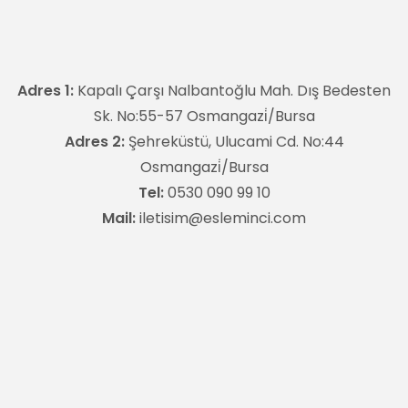
Adres 1:
Kapalı Çarşı Nalbantoğlu Mah. Dış Bedesten
Sk. No:55-57 Osmangazi̇/Bursa
Adres 2:
Şehreküstü, Ulucami Cd. No:44
Osmangazi̇/Bursa
Tel:
0530 090 99 10
Mail:
iletisim@esleminci.com