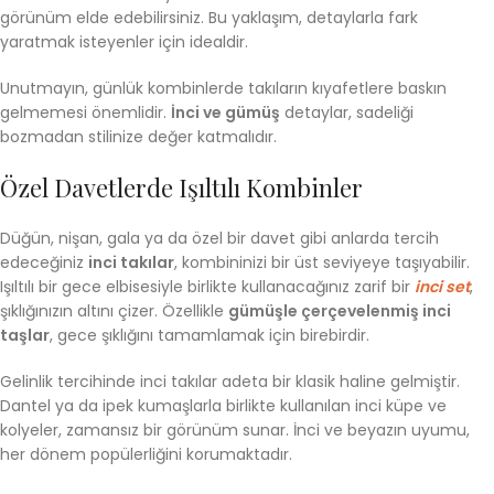
görünüm elde edebilirsiniz. Bu yaklaşım, detaylarla fark
yaratmak isteyenler için idealdir.
Unutmayın, günlük kombinlerde takıların kıyafetlere baskın
gelmemesi önemlidir.
İnci ve gümüş
detaylar, sadeliği
bozmadan stilinize değer katmalıdır.
Özel Davetlerde Işıltılı Kombinler
Düğün, nişan, gala ya da özel bir davet gibi anlarda tercih
edeceğiniz
inci takılar
, kombininizi bir üst seviyeye taşıyabilir.
Işıltılı bir gece elbisesiyle birlikte kullanacağınız zarif bir
inci set
,
şıklığınızın altını çizer. Özellikle
gümüşle çerçevelenmiş inci
taşlar
, gece şıklığını tamamlamak için birebirdir.
Gelinlik tercihinde inci takılar adeta bir klasik haline gelmiştir.
Dantel ya da ipek kumaşlarla birlikte kullanılan inci küpe ve
kolyeler, zamansız bir görünüm sunar. İnci ve beyazın uyumu,
her dönem popülerliğini korumaktadır.