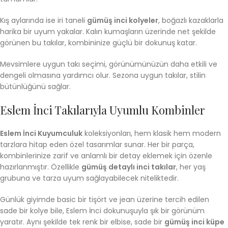
Kış aylarında ise iri taneli
gümüş inci kolyeler
, boğazlı kazaklarla
harika bir uyum yakalar. Kalın kumaşların üzerinde net şekilde
görünen bu takılar, kombininize güçlü bir dokunuş katar.
Mevsimlere uygun takı seçimi, görünümünüzün daha etkili ve
dengeli olmasına yardımcı olur. Sezona uygun takılar, stilin
bütünlüğünü sağlar.
Eslem İnci Takılarıyla Uyumlu Kombinler
Eslem İnci Kuyumculuk
koleksiyonları, hem klasik hem modern
tarzlara hitap eden özel tasarımlar sunar. Her bir parça,
kombinlerinize zarif ve anlamlı bir detay eklemek için özenle
hazırlanmıştır. Özellikle
gümüş detaylı inci takılar
, her yaş
grubuna ve tarza uyum sağlayabilecek niteliktedir.
Günlük giyimde basic bir tişört ve jean üzerine tercih edilen
sade bir kolye bile, Eslem İnci dokunuşuyla şık bir görünüm
yaratır. Aynı şekilde tek renk bir elbise, sade bir
gümüş inci küpe