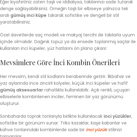
Eğer kıyafetiniz zaten taşlı ve iddialıysa, takılarınızı sade tutarak
denge sağlayabilirsiniz. Örneğin taşlı bir elbiseye yalnızca tek
sıralı
gümüş inci küpe
takarak sofistike ve dengeli bir stil
yaratabilirsiniz.
Özel davetlerde saç modeli ve makyaj tercihi de takılarla uyum
içinde olmalıdır. Dağınık topuz ya da ensede toplanmış saçlar ile
kullanılan inci küpeler, yüz hatlarını ön plana çıkarır.
Mevsimlere Göre İnci Kombin Önerileri
Her mevsim, kendi stil kodlarını beraberinde getirir. İlkbahar ve
yaz aylarında ince zincirli kolyeler, küçük inci küpeler ve hafif
gümüş aksesuarlar
rahatlıkla kullanılabilir. Açık renkli, uçuşan
elbiselerle kombinlenen inciler, feminen bir yaz görünümü
oluşturur.
Sonbaharda toprak tonlarıyla birlikte kullanılacak
inci yüzükler
,
sofistike bir görünüm sunar. Triko kazaklar, kaşe kabanlar ve
kahve tonlarındaki kombinlerde sade bir
inci yüzük
stilinizi
tamamlar.