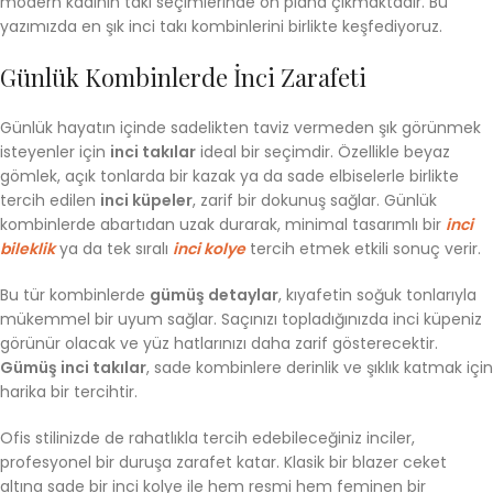
modern kadının takı seçimlerinde ön plana çıkmaktadır. Bu
yazımızda en şık inci takı kombinlerini birlikte keşfediyoruz.
Günlük Kombinlerde İnci Zarafeti
Günlük hayatın içinde sadelikten taviz vermeden şık görünmek
isteyenler için
inci takılar
ideal bir seçimdir. Özellikle beyaz
gömlek, açık tonlarda bir kazak ya da sade elbiselerle birlikte
tercih edilen
inci küpeler
, zarif bir dokunuş sağlar. Günlük
kombinlerde abartıdan uzak durarak, minimal tasarımlı bir
inci
bileklik
ya da tek sıralı
inci kolye
tercih etmek etkili sonuç verir.
Bu tür kombinlerde
gümüş detaylar
, kıyafetin soğuk tonlarıyla
mükemmel bir uyum sağlar. Saçınızı topladığınızda inci küpeniz
görünür olacak ve yüz hatlarınızı daha zarif gösterecektir.
Gümüş inci takılar
, sade kombinlere derinlik ve şıklık katmak için
harika bir tercihtir.
Ofis stilinizde de rahatlıkla tercih edebileceğiniz inciler,
profesyonel bir duruşa zarafet katar. Klasik bir blazer ceket
altına sade bir inci kolye ile hem resmi hem feminen bir