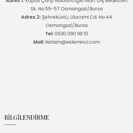
Adres 1:
Kapalı Çarşı Nalbantoğlu Mah. Dış Bedesten
Sk. No:55-57 Osmangazi̇/Bursa
Adres 2:
Şehreküstü, Ulucami Cd. No:44
Osmangazi̇/Bursa
Tel:
0530 090 99 10
Mail:
iletisim@esleminci.com
BİLGİLENDİRME