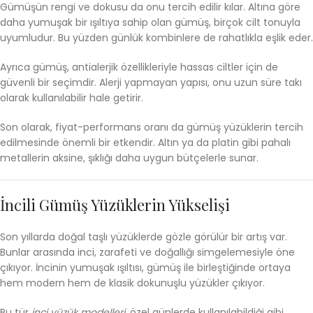
Gümüşün rengi ve dokusu da onu tercih edilir kılar. Altına göre
daha yumuşak bir ışıltıya sahip olan gümüş, birçok cilt tonuyla
uyumludur. Bu yüzden günlük kombinlere de rahatlıkla eşlik eder.
Ayrıca gümüş, antialerjik özellikleriyle hassas ciltler için de
güvenli bir seçimdir. Alerji yapmayan yapısı, onu uzun süre takı
olarak kullanılabilir hale getirir.
Son olarak, fiyat-performans oranı da gümüş yüzüklerin tercih
edilmesinde önemli bir etkendir. Altın ya da platin gibi pahalı
metallerin aksine, şıklığı daha uygun bütçelerle sunar.
İncili Gümüş Yüzüklerin Yükselişi
Son yıllarda doğal taşlı yüzüklerde gözle görülür bir artış var.
Bunlar arasında inci, zarafeti ve doğallığı simgelemesiyle öne
çıkıyor. İncinin yumuşak ışıltısı, gümüş ile birleştiğinde ortaya
hem modern hem de klasik dokunuşlu yüzükler çıkıyor.
Bu tür
inci yüzük modelleri
, özel günlerde kullanılabildiği gibi