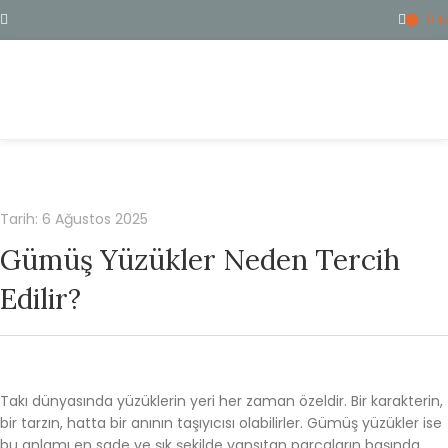
0
₺
ME
Tarih: 6 Ağustos 2025
Gümüş Yüzükler Neden Tercih
Edilir?
Takı dünyasında yüzüklerin yeri her zaman özeldir. Bir karakterin,
bir tarzın, hatta bir anının taşıyıcısı olabilirler. Gümüş yüzükler ise
bu anlamı en sade ve şık şekilde yansıtan parçaların başında