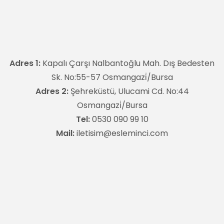
Adres 1:
Kapalı Çarşı Nalbantoğlu Mah. Dış Bedesten
Sk. No:55-57 Osmangazi̇/Bursa
Adres 2:
Şehreküstü, Ulucami Cd. No:44
Osmangazi̇/Bursa
Tel:
0530 090 99 10
Mail:
iletisim@esleminci.com