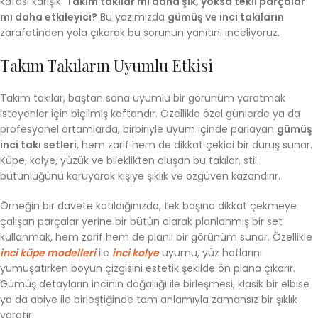
kafası karışık:
Takım takılar mı daha şık, yoksa tekli parçalar
mı daha etkileyici?
Bu yazımızda
gümüş ve inci takıların
zarafetinden yola çıkarak bu sorunun yanıtını inceliyoruz.
Takım Takıların Uyumlu Etkisi
Takım takılar, baştan sona uyumlu bir görünüm yaratmak
isteyenler için biçilmiş kaftandır. Özellikle özel günlerde ya da
profesyonel ortamlarda, birbiriyle uyum içinde parlayan
gümüş
inci takı setleri
, hem zarif hem de dikkat çekici bir duruş sunar.
Küpe, kolye, yüzük ve bileklikten oluşan bu takılar, stil
bütünlüğünü koruyarak kişiye şıklık ve özgüven kazandırır.
Örneğin bir davete katıldığınızda, tek başına dikkat çekmeye
çalışan parçalar yerine bir bütün olarak planlanmış bir set
kullanmak, hem zarif hem de planlı bir görünüm sunar. Özellikle
inci küpe modelleri
ile
inci kolye
uyumu, yüz hatlarını
yumuşatırken boyun çizgisini estetik şekilde ön plana çıkarır.
Gümüş detayların incinin doğallığı ile birleşmesi, klasik bir elbise
ya da abiye ile birleştiğinde tam anlamıyla zamansız bir şıklık
yaratır.