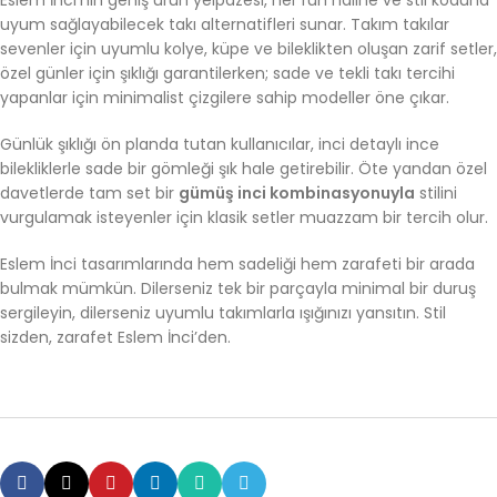
Eslem İnci’nin geniş ürün yelpazesi, her ruh haline ve stil koduna
uyum sağlayabilecek takı alternatifleri sunar. Takım takılar
sevenler için uyumlu kolye, küpe ve bileklikten oluşan zarif setler,
özel günler için şıklığı garantilerken; sade ve tekli takı tercihi
yapanlar için minimalist çizgilere sahip modeller öne çıkar.
Günlük şıklığı ön planda tutan kullanıcılar, inci detaylı ince
bilekliklerle sade bir gömleği şık hale getirebilir. Öte yandan özel
davetlerde tam set bir
gümüş inci kombinasyonuyla
stilini
vurgulamak isteyenler için klasik setler muazzam bir tercih olur.
Eslem İnci tasarımlarında hem sadeliği hem zarafeti bir arada
bulmak mümkün. Dilerseniz tek bir parçayla minimal bir duruş
sergileyin, dilerseniz uyumlu takımlarla ışığınızı yansıtın. Stil
sizden, zarafet Eslem İnci’den.