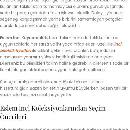
davet, düğün ya da nişan gibi organizasyonlarda, takım halinde
kullanılan takılar stilin tamamlayıcısı olurken; günlük yaşamda
sade bir parça çok daha fazla işlevsel olabilir. Dolayısıyla bu iki
seçeneği karşılaştırmak yerine birbirini tamamlayan parçalar
olarak düşünmek daha sağlıklı olacaktır.
Eslem İnci Kuyumculuk
, hem takım hem de tekli kullanıma
uygun takılarla her tarza ve ihtiyaca hitap eder. Özellikle
inci
bileklik fiyatları
ile dikkat çeken tekli ürünler, bütçe dostu
olmalarının yanı sıra yüksek işçilik kalitesiyle de öne çıkar.
Dilerseniz bu bileklikleri takım haline getirebilir, dilerseniz sade bir
kombinle günlük kullanıma uygun hale getirebilirsiniz.
Sonuç olarak; önemli olan, seçtiğiniz takının sizi nasıl
hissettirdiğidir. Bazen bir setin uyumu büyülerken, bazen tek bir
yüzük bile tarzınızı anlatmaya yeter.
Eslem İnci Koleksiyonlarından Seçim
Önerileri