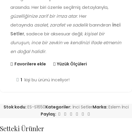
arasında. Her biri özenle seçilmiş detaylarıyla,
güzelliğinize zarif bir imza atar
. Her
detayında
asalet, zarafet ve sadelik
barındıran
İnci
Setler
, sadece bir aksesuar değil;
kişisel bir
duruşun
,
ince bir zevkin
ve
kendinizi ifade etmenin
en doğal halidir
.
Favorilere ekle
Yüzük Ölçüleri
1
kişi bu ürünü inceliyor!
Stok kodu:
ES-S1650
Kategoriler:
İnci Setler
Marka:
Eslem İnci
Paylaş:
Setteki Ürünler