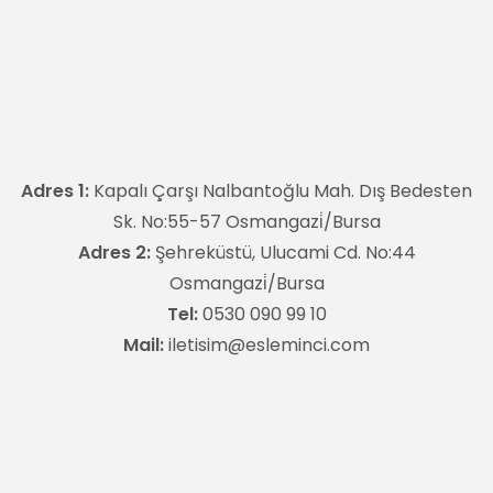
Adres 1:
Kapalı Çarşı Nalbantoğlu Mah. Dış Bedesten
Sk. No:55-57 Osmangazi̇/Bursa
Adres 2:
Şehreküstü, Ulucami Cd. No:44
Osmangazi̇/Bursa
Tel:
0530 090 99 10
Mail:
iletisim@esleminci.com