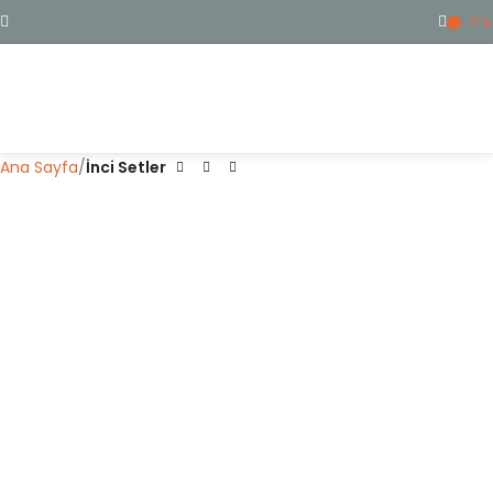
0
₺
ME
Ana Sayfa
İnci Setler