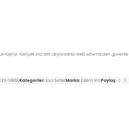
müştür. Gerçek inci set arıyorsanız web sitemizden güvenle sip
:
ES-S1860
Kategoriler:
İnci Setler
Marka:
Eslem İnci
Paylaş: