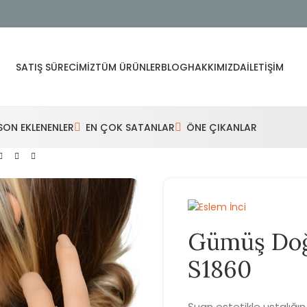
SATIŞ SÜRECIMIZ
TÜM ÜRÜNLER
BLOG
HAKKIMIZDA
İLETIŞIM
SON EKLENENLER
EN ÇOK SATANLAR
ÖNE ÇIKANLAR
Gümüş Doğa
S1860
Şuan estetikle ustalığı