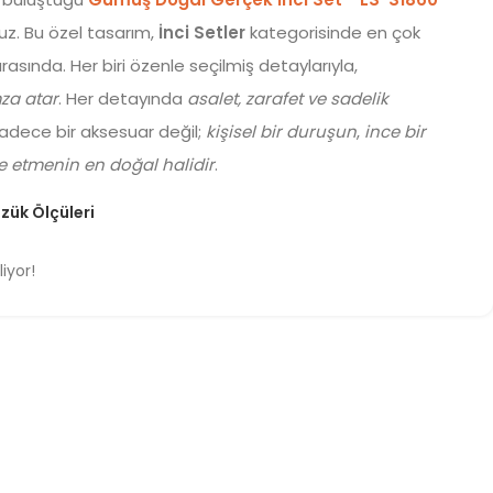
uz. Bu özel tasarım,
İnci Setler
kategorisinde en çok
rasında. Her biri özenle seçilmiş detaylarıyla,
mza atar
. Her detayında
asalet, zarafet ve sadelik
sadece bir aksesuar değil;
kişisel bir duruşun
,
ince bir
de etmenin en doğal halidir
.
zük Ölçüleri
liyor!