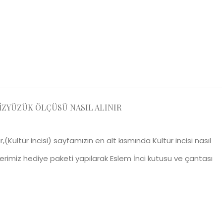
IZ
YÜZÜK ÖLÇÜSÜ NASIL ALINIR
dir,(Kültür incisi) sayfamızın en alt kısmında Kültür incisi nasıl
nlerimiz hediye paketi yapılarak Eslem İnci kutusu ve çantası