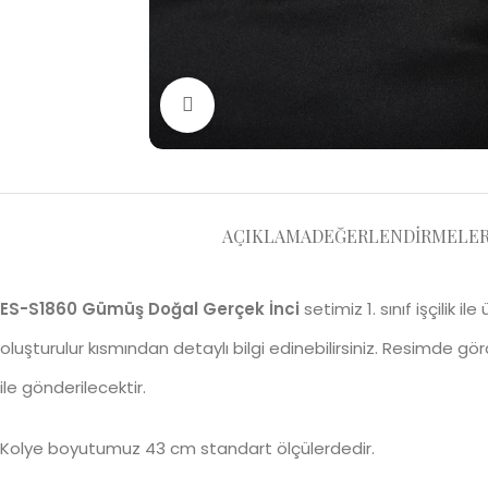
Büyütmek için tıklayın
AÇIKLAMA
DEĞERLENDIRMELER 
ES-S1860 Gümüş Doğal Gerçek İnci
setimiz 1. sınıf işçilik i
oluşturulur kısmından detaylı bilgi edinebilirsiniz. Resimde gö
ile gönderilecektir.
Kolye boyutumuz 43 cm standart ölçülerdedir.