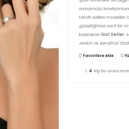
ürünümüzü inceliyorsun
tercih edilen modeller a
güzelliğinize zarif bir i
barındıran
İnci Setler
, 
zevkin
ve
kendinizi ifa
Favorilere ekle
Yü
4
kişi bu ürünü ince