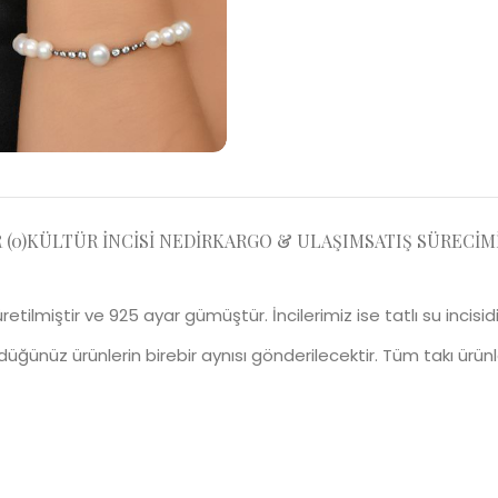
(0)
KÜLTÜR İNCISI NEDIR
KARGO & ULAŞIM
SATIŞ SÜRECIM
le üretilmiştir ve 925 ayar gümüştür. İncilerimiz ise tatlı su incisi
rdüğünüz ürünlerin birebir aynısı gönderilecektir. Tüm takı ürü