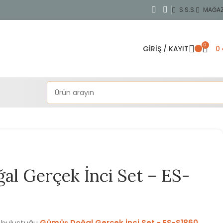
S.S.S.
MAĞA
0
GIRIŞ / KAYIT
0
l Gerçek İnci Set – ES-
n buluştuğu
Gümüş Doğal Gerçek İnci Set - ES-S1860