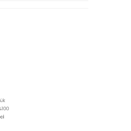
lük
%100
ci