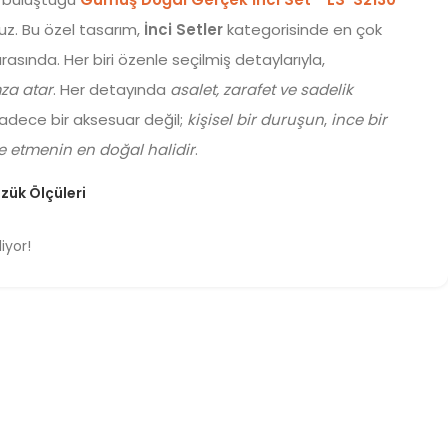
uz. Bu özel tasarım,
İnci Setler
kategorisinde en çok
rasında. Her biri özenle seçilmiş detaylarıyla,
mza atar
. Her detayında
asalet, zarafet ve sadelik
sadece bir aksesuar değil;
kişisel bir duruşun
,
ince bir
de etmenin en doğal halidir
.
zük Ölçüleri
iyor!