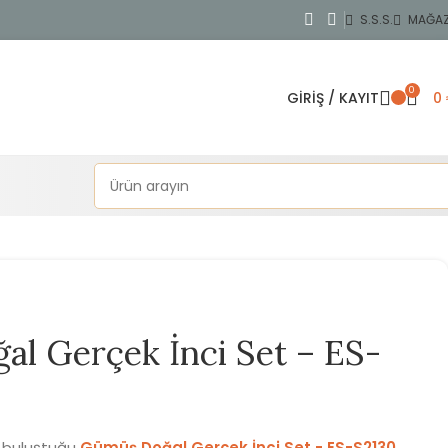
S.S.S.
MAĞA
0
GIRIŞ / KAYIT
0
l Gerçek İnci Set – ES-
n buluştuğu
Gümüş Doğal Gerçek İnci Set - ES-S2130