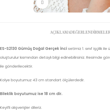
Büyütmek için tıklayın
AÇIKLAMA
DEĞERLENDIRMELER 
ES-S2130 Gümüş Doğal Gerçek İnci
setimiz 1. sınıf işçilik i
oluşturulur kısmından detaylı bilgi edinebilirsiniz. Resimde gö
ile gönderilecektir.
Kolye boyutumuz 43 cm standart ölçülerdedir.
Bileklik boyutumuz ise 18 cm dir.
Keyifli alışverişler dileriz.