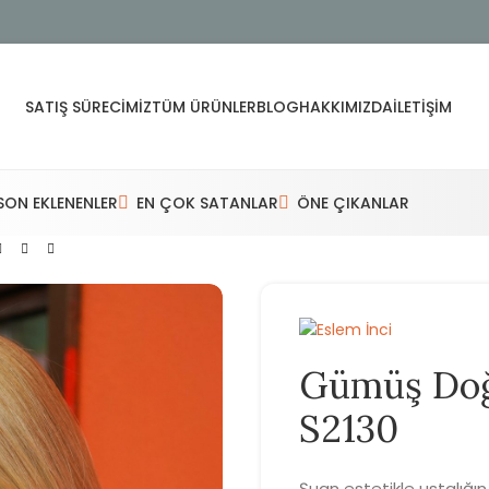
SATIŞ SÜRECIMIZ
TÜM ÜRÜNLER
BLOG
HAKKIMIZDA
İLETIŞIM
SON EKLENENLER
EN ÇOK SATANLAR
ÖNE ÇIKANLAR
Gümüş Doğa
S2130
Şuan estetikle ustalığı