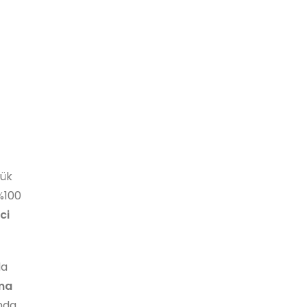
lük
%100
ci
da
ma
nda