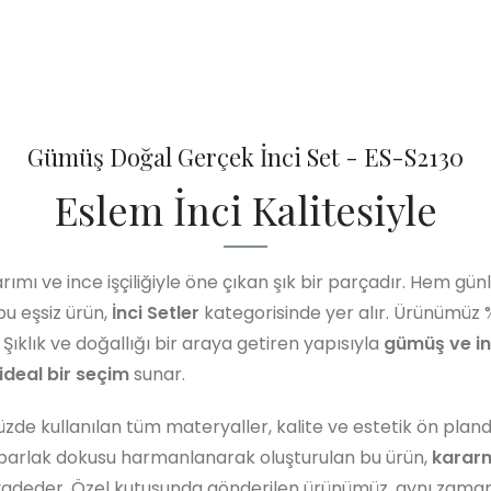
Gümüş Doğal Gerçek İnci Set - ES-S2130
Eslem İnci Kalitesiyle
arımı ve ince işçiliğiyle öne çıkan şık bir parçadır. Hem gün
bu eşsiz ürün,
İnci Setler
kategorisinde yer alır. Ürünümüz 
. Şıklık ve doğallığı bir araya getiren yapısıyla
gümüş ve in
 ideal bir seçim
sunar.
de kullanılan tüm materyaller, kalite ve estetik ön plan
şün parlak dokusu harmanlanarak oluşturulan bu ürün,
karar
 vadeder. Özel kutusunda gönderilen ürünümüz, aynı zama