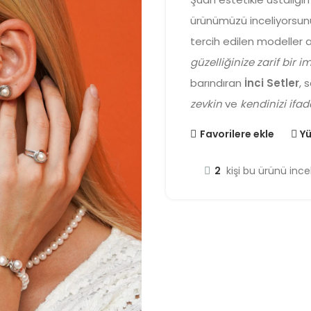
ürünümüzü inceliyorsun
tercih edilen modeller a
güzelliğinize zarif bir i
barındıran
İnci Setler
, 
zevkin
ve
kendinizi ifa
Favorilere ekle
Yü
2
kişi bu ürünü incel