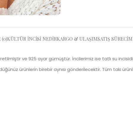
(0)
KÜLTÜR İNCISI NEDIR
KARGO & ULAŞIM
SATIŞ SÜRECIM
le üretilmiştir ve 925 ayar gümüştür. İncilerimiz ise tatlı su incisi
rdüğünüz ürünlerin birebir aynısı gönderilecektir. Tüm takı ürü