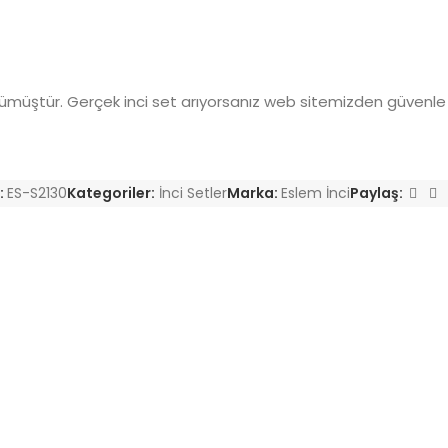
müştür. Gerçek inci set arıyorsanız web sitemizden güvenle sip
:
ES-S2130
Kategoriler:
İnci Setler
Marka:
Eslem İnci
Paylaş: