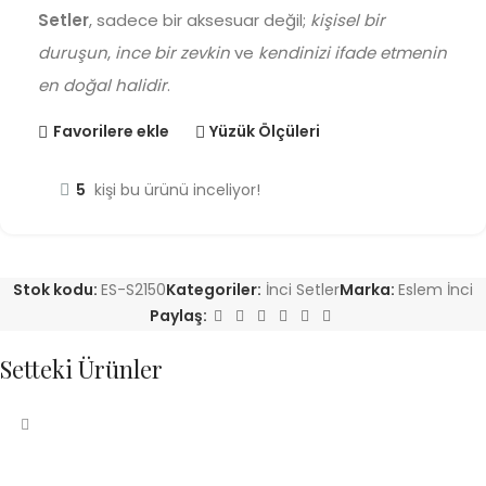
Setler
, sadece bir aksesuar değil;
kişisel bir
duruşun
,
ince bir zevkin
ve
kendinizi ifade etmenin
en doğal halidir
.
Favorilere ekle
Yüzük Ölçüleri
5
kişi bu ürünü inceliyor!
Stok kodu:
ES-S2150
Kategoriler:
İnci Setler
Marka:
Eslem İnci
Paylaş:
Setteki Ürünler