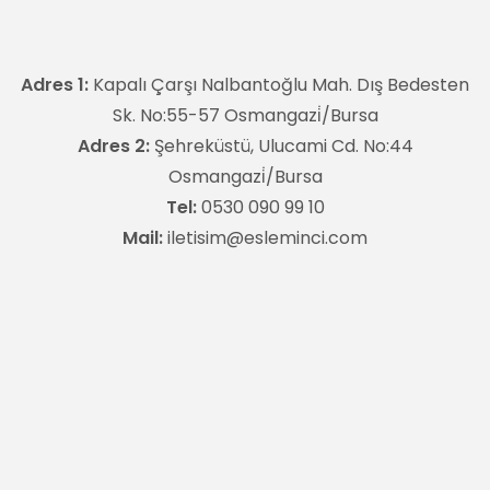
Adres 1:
Kapalı Çarşı Nalbantoğlu Mah. Dış Bedesten
Sk. No:55-57 Osmangazi̇/Bursa
Adres 2:
Şehreküstü, Ulucami Cd. No:44
Osmangazi̇/Bursa
Tel:
0530 090 99 10
Mail:
iletisim@esleminci.com