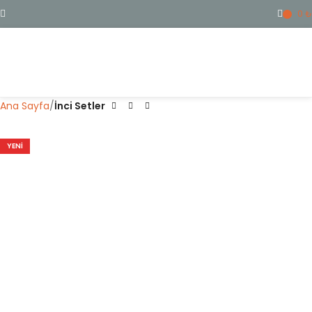
0
₺
ME
Ana Sayfa
İnci Setler
YENI