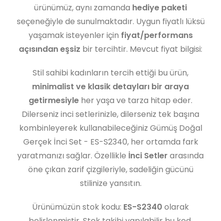
ürünümüz, aynı zamanda
hediye paketi
seçeneğiyle de sunulmaktadır. Uygun fiyatlı lüksü
yaşamak isteyenler için
fiyat/performans
açısından eşsiz
bir tercihtir. Mevcut fiyat bilgisi:
Stil sahibi kadınların tercih ettiği bu ürün,
minimalist ve klasik detayları bir araya
getirmesiyle
her yaşa ve tarza hitap eder.
Dilerseniz inci setlerinizle, dilerseniz tek başına
kombinleyerek kullanabileceğiniz Gümüş Doğal
Gerçek İnci Set - ES-S2340, her ortamda fark
yaratmanızı sağlar. Özellikle
İnci Setler
arasında
öne çıkan zarif çizgileriyle, sadeliğin gücünü
stilinize yansıtın.
Ürünümüzün stok kodu:
ES-S2340
olarak
belirlenmiştir. Stok takibi yapılabilir bu kod,