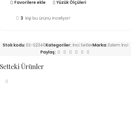
Favorilere ekle
Yüzük Ölçüleri
3
kişi bu ürünü inceliyor!
Stok kodu:
ES-S2340
Kategoriler:
İnci Setler
Marka:
Eslem İnci
Paylaş:
Setteki Ürünler