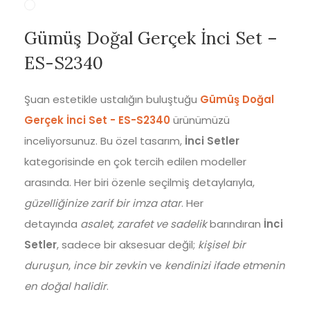
Gümüş Doğal Gerçek İnci Set –
ES-S2340
Şuan estetikle ustalığın buluştuğu
Gümüş Doğal
Gerçek İnci Set - ES-S2340
ürünümüzü
inceliyorsunuz. Bu özel tasarım,
İnci Setler
kategorisinde en çok tercih edilen modeller
arasında. Her biri özenle seçilmiş detaylarıyla,
güzelliğinize zarif bir imza atar
. Her
detayında
asalet, zarafet ve sadelik
barındıran
İnci
Setler
, sadece bir aksesuar değil;
kişisel bir
duruşun
,
ince bir zevkin
ve
kendinizi ifade etmenin
en doğal halidir
.