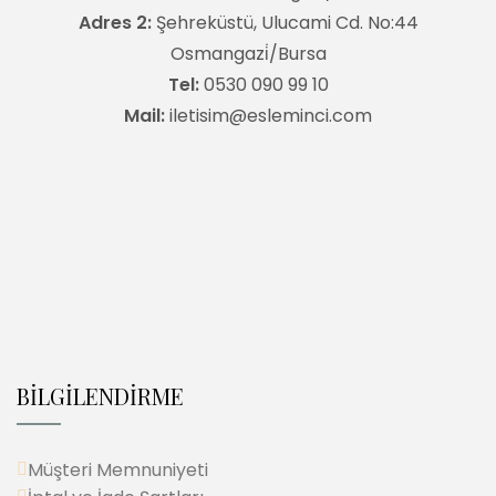
Adres 2:
Şehreküstü, Ulucami Cd. No:44
Osmangazi̇/Bursa
Tel:
0530 090 99 10
Mail:
iletisim@esleminci.com
BİLGİLENDİRME
Müşteri Memnuniyeti