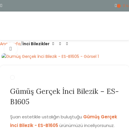
0
₺
ME
Ana Sayfa
İnci Bilezikler
Büyütmek için tıklayın
Gümüş Gerçek İnci Bilezik – ES-
B1605
Şuan estetikle ustalığın buluştuğu
Gümüş Gerçek
İnci Bilezik - ES-B1605
ürünümüzü inceliyorsunuz.