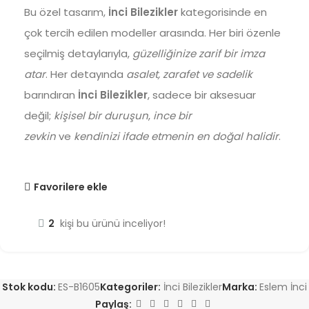
Bu özel tasarım,
İnci Bilezikler
kategorisinde en
çok tercih edilen modeller arasında. Her biri özenle
seçilmiş detaylarıyla,
güzelliğinize zarif bir imza
atar
. Her detayında
asalet, zarafet ve sadelik
barındıran
İnci Bilezikler
, sadece bir aksesuar
değil;
kişisel bir duruşun
,
ince bir
zevkin
ve
kendinizi ifade etmenin en doğal halidir
.
Favorilere ekle
2
kişi bu ürünü inceliyor!
Stok kodu:
ES-B1605
Kategoriler:
İnci Bilezikler
Marka:
Eslem İnci
Paylaş: