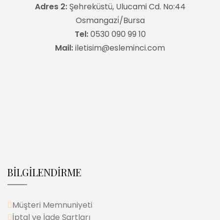
Adres 2:
Şehreküstü, Ulucami Cd. No:44
Osmangazi̇/Bursa
Tel:
0530 090 99 10
Mail:
iletisim@esleminci.com
BİLGİLENDİRME
Müşteri Memnuniyeti
İptal ve İade Şartları