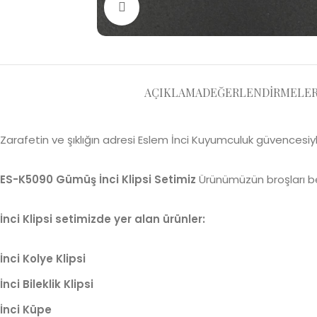
Büyütmek için tıklayın
AÇIKLAMA
DEĞERLENDIRMELER 
Zarafetin ve şıklığın adresi Eslem İnci Kuyumculuk güvencesiyle
ES-K5090 Gümüş İnci Klipsi Setimiz
Ürünümüzün broşları be
İnci Klipsi setimizde yer alan ürünler:
İnci Kolye Klipsi
İnci Bileklik Klipsi
İnci Küpe