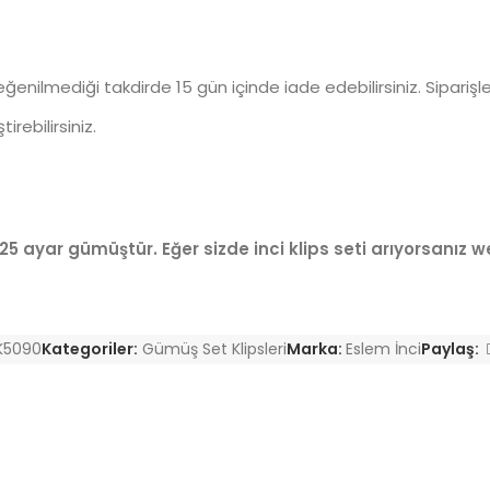
ilmediği takdirde 15 gün içinde iade edebilirsiniz. Siparişler h
rebilirsiniz.
925 ayar gümüştür. Eğer sizde inci klips
seti
arıyorsanız we
K5090
Kategoriler:
Gümüş Set Klipsleri
Marka:
Eslem İnci
Paylaş: