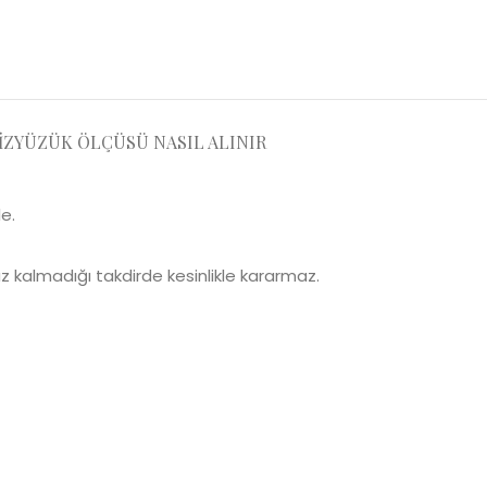
IZ
YÜZÜK ÖLÇÜSÜ NASIL ALINIR
e.
 kalmadığı takdirde kesinlikle kararmaz.