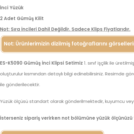
İnci Yüzük
2 Adet Gümüş Kilit
Not: Sıra İncileri Dahil Değildir. Sadece Klips Fiyatlarıdır.
Not:
Ürünlerimizin dizilmiş fotoğraflarını görseller
ES-K5090 Gümüş İnci Klipsi Setimiz
1. sınıf işçilik ile üreti
oluşturulur kısmından detaylı bilgi edinebilirsiniz. Resimde gö
ile gönderilecektir.
Yüzük ölçüsü standart olarak gönderilmektedir, kuyumcu veya 
İsterseniz sipariş verirken not bölümüne yüzük ölçünüzü y