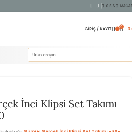
S.S.S.
MAĞA
0
GIRIŞ / KAYIT
0
ek İnci Klipsi Set Takımı
0
n buluştuğu
Gümüş Gerçek İnci Klipsi Set Takımı - ES-