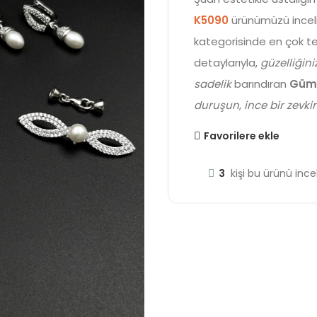
K5090
ürünümüzü inceli
kategorisinde en çok ter
detaylarıyla,
güzelliğini
sadelik
barındıran
Gümü
duruşun
,
ince bir zevki
Favorilere ekle
3
kişi bu ürünü incel