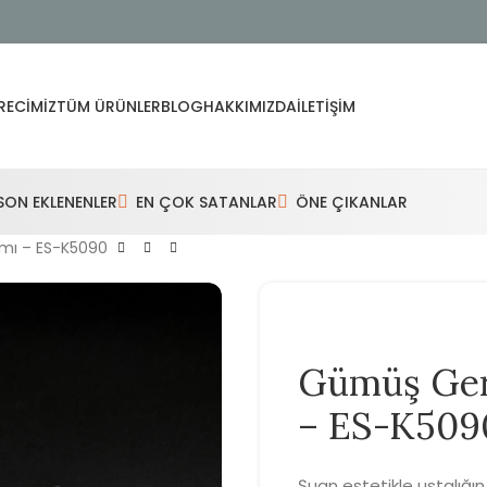
RECIMIZ
TÜM ÜRÜNLER
BLOG
HAKKIMIZDA
İLETIŞIM
SON EKLENENLER
EN ÇOK SATANLAR
ÖNE ÇIKANLAR
ımı – ES-K5090
Gümüş Gerç
– ES-K509
Şuan estetikle ustalığı