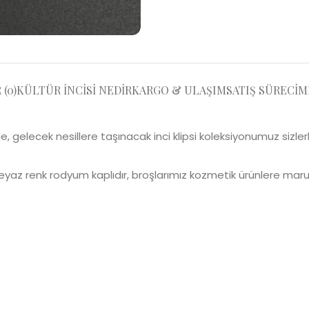
(0)
KÜLTÜR İNCISI NEDIR
KARGO & ULAŞIM
SATIŞ SÜRECIM
, gelecek nesillere taşınacak inci klipsi koleksiyonumuz sizlerl
yaz renk rodyum kaplıdır, broşlarımız kozmetik ürünlere maruz