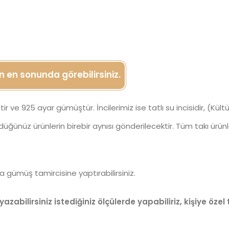
in en sonunda görebilirsiniz.
lmiştir ve 925 ayar gümüştür. İncilerimiz ise tatlı su incisidir, (Kü
rdüğünüz ürünlerin birebir aynısı gönderilecektir. Tüm takı ürü
gümüş tamircisine yaptırabilirsiniz.
azabilirsiniz istediğiniz ölçülerde yapabiliriz, kişiye öz