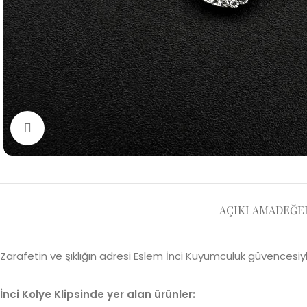
Büyütmek için tıklayın
AÇIKLAMA
DEĞER
Zarafetin ve şıklığın adresi Eslem İnci Kuyumculuk güvencesiyle
İnci Kolye Klipsinde yer alan ürünler: