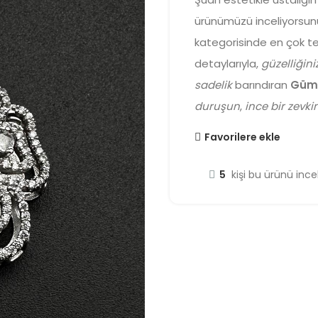
ürünümüzü inceliyorsun
kategorisinde en çok ter
detaylarıyla,
güzelliğini
sadelik
barındıran
Gümü
duruşun
,
ince bir zevki
Favorilere ekle
5
kişi bu ürünü incel