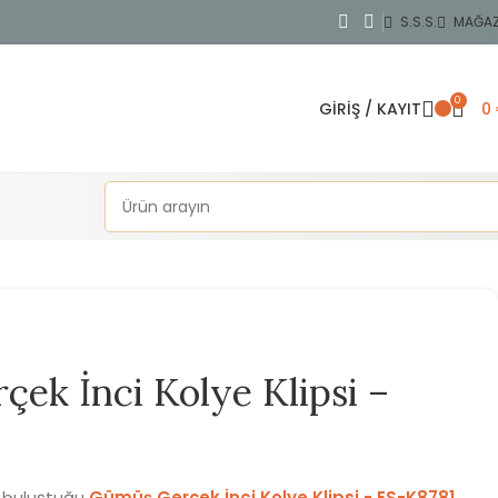
S.S.S.
MAĞA
0
GIRIŞ / KAYIT
0
ek İnci Kolye Klipsi –
n buluştuğu
Gümüş Gerçek İnci Kolye Klipsi - ES-K8781