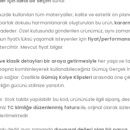
er için ideal bir seçim
sunar.
zde kullanılan tüm materyaller, kalite ve estetik ön pla
şün parlak dokusu harmanlanarak oluşturulan bu ürün,
karar
 vadeder. Özel kutusunda gönderilen ürünümüz, aynı zama
n fiyatlı lüksü yaşamak isteyenler için
fiyat/performans
tercihtir. Mevcut fiyat bilgisi:
ve klasik detayları bir araya getirmesiyle
her yaşa ve t
 tek başına kombinleyerek kullanabileceğiniz Gümüş Gerçek İ
ı sağlar. Özellikle
Gümüş Kolye Klipsleri
arasında öne çı
eliğin gücünü stilinize yansıtın.
. Stok takibi yapılabilir bu kod, ürününüzle ilgili sipariş, de
imiz
TC kimliğe düzenlenmiş fatura
ile, orijinal olarak sizle
erilmektedir.
takı değil; aynı zamanda
duygusal değeri olan bir parça