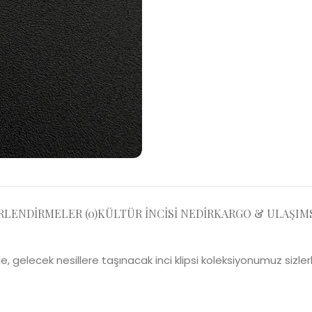
LENDIRMELER (0)
KÜLTÜR İNCISI NEDIR
KARGO & ULAŞIM
, gelecek nesillere taşınacak inci klipsi koleksiyonumuz sizlerl