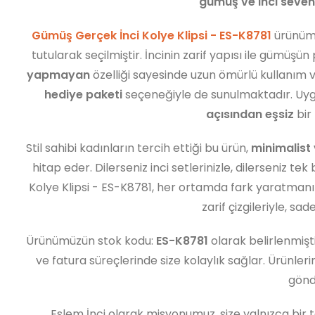
gümüş ve inci sevenl
Gümüş Gerçek İnci Kolye Klipsi - ES-K8781
ürünümü
tutularak seçilmiştir. İncinin zarif yapısı ile gümü
yapmayan
özelliği sayesinde uzun ömürlü kullanım
hediye paketi
seçeneğiyle de sunulmaktadır. Uygu
açısından eşsiz
bir 
Stil sahibi kadınların tercih ettiği bu ürün,
minimalist 
hitap eder. Dilerseniz inci setlerinizle, dilerseniz
Kolye Klipsi - ES-K8781, her ortamda fark yaratmanız
zarif çizgileriyle, sad
Ürünümüzün stok kodu:
ES-K8781
olarak belirlenmiştir
ve fatura süreçlerinde size kolaylık sağlar. Ürünler
gönd
Eslem İnci olarak misyonumuz, size yalnızca bir 