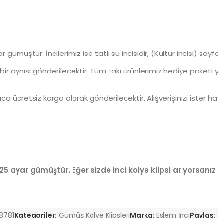
 ayar gümüştür. İncilerimiz ise tatlı su incisidir, (Kültür incisi) 
ebir aynısı gönderilecektir. Tüm takı ürünlerimiz hediye paketi 
ıca ücretsiz kargo olarak gönderilecektir. Alışverişinizi ister h
25 ayar gümüştür. Eğer sizde inci kolye klipsi
arıyorsanız
8781
Kategoriler:
Gümüş Kolye Klipsleri
Marka:
Eslem İnci
Paylaş: