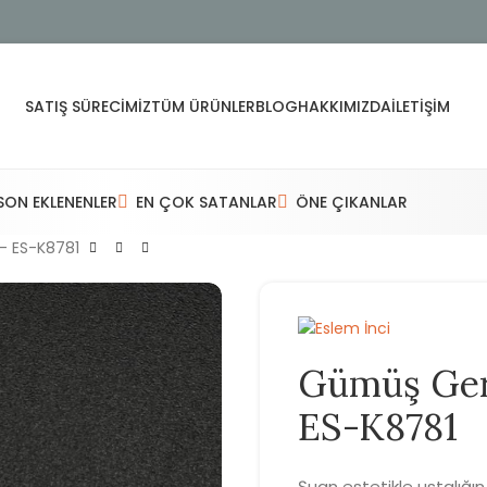
SATIŞ SÜRECIMIZ
TÜM ÜRÜNLER
BLOG
HAKKIMIZDA
İLETIŞIM
SON EKLENENLER
EN ÇOK SATANLAR
ÖNE ÇIKANLAR
 – ES-K8781
Gümüş Gerç
ES-K8781
Şuan estetikle ustalığı