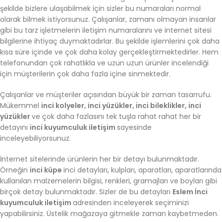
şekilde bizlere ulaşabilmek için sizler bu numaraları normal
olarak bilmek istiyorsunuz. Çalışanlar, zamanı olmayan insanlar
gibi bu tarz işletmelerin iletişim numaralarını ve internet sitesi
bilgilerine ihtiyaç duymaktadırlar. Bu şekilde işlemlerini çok daha
kısa süre içinde ve çok daha kolay gerçekleştirmektedirler. Hem
telefonundan çok rahatlıkla ve uzun uzun ürünler incelendiği
için müşterilerin çok daha fazla içine sinmektedir.
Çalışanlar ve müşteriler açısından büyük bir zaman tasarrufu.
Mükemmel
inci kolyeler, inci yüzükler, inci bileklikler, inci
yüzükler
ve çok daha fazlasını tek tuşla rahat rahat her bir
detayını
inci kuyumculuk iletişim
sayesinde
inceleyebiliyorsunuz.
İnternet sitelerinde ürünlerin her bir detayı bulunmaktadır.
Örneğin
inci küpe
inci detayları, kulpları, aparatları, aparatlarında
kullanılan malzemelerin bilgisi, renkleri, gramajları ve boyları gibi
birçok detay bulunmaktadır. Sizler de bu detayları
Eslem İnci
kuyumculuk iletişim
adresinden inceleyerek seçiminizi
yapabilirsiniz. Üstelik mağazaya gitmekle zaman kaybetmeden.