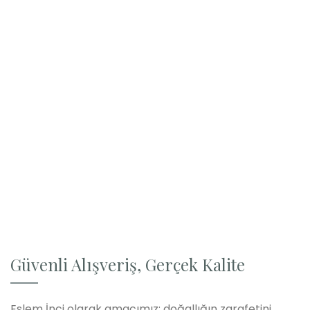
Güvenli Alışveriş, Gerçek Kalite
Eslem İnci olarak amacımız; doğallığın zarafetini