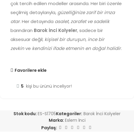
çok tercih edilen modeller arasında. Her biri özenle
seçilmiş detaylarıyla,
güzelliğinize zarif bir imza
atar
. Her detayında
asalet, zarafet ve sadelik
barındıran
Barok İnci Kolyeler
, sadece bir
aksesuar değil;
kişisel bir duruşun
,
ince bir
zevkin
ve
kendinizi ifade etmenin en doğal halidir
.
Favorilere ekle
5
kişi bu ürünü inceliyor!
Stok kodu:
ES-S1705
Kategoriler:
Barok İnci Kolyeler
Marka:
Eslem İnci
Paylaş: