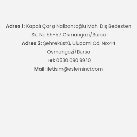
Adres 1:
Kapalı Çarşı Nalbantoğlu Mah. Dış Bedesten
Sk. No:55-57 Osmangazi̇/Bursa
Adres 2:
Şehreküstü, Ulucami Cd. No:44
Osmangazi̇/Bursa
Tel:
0530 090 99 10
Mail:
iletisim@esleminci.com