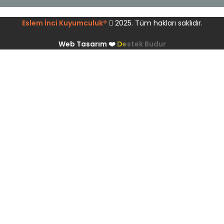
Eslem İnci Kuyumculuk®
2025. Tüm hakları saklıdır.
Web Tasarım ❤️
Destek Budur