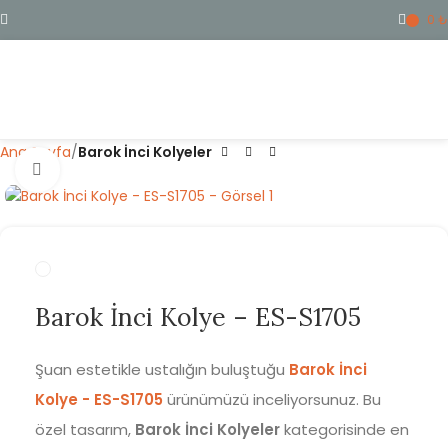
0
₺
ME
Ana Sayfa
Barok İnci Kolyeler
Büyütmek için tıklayın
Barok İnci Kolye – ES-S1705
Şuan estetikle ustalığın buluştuğu
Barok İnci
Kolye - ES-S1705
ürünümüzü inceliyorsunuz. Bu
özel tasarım,
Barok İnci Kolyeler
kategorisinde en