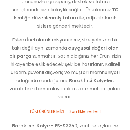
ürününüzle ilgili sipariş, destek ve fatura
süreçlerinde size kolaylık sağlar. Ürünlerimiz
TC
kimliğe düzenlenmiş fatura
ile, orijinal olarak
sizlere gönderilmektedir.
Eslem İnci olarak misyonumuz, size yalnızca bir
takı değil; aynı zamanda
duygusal değeri olan
bir parça
sunmaktır. Satın aldığınız her ürün, sizin
hikayenize eşlik edecek şekilde hazırlanır. Kaliteli
üretim, güvenli alışveriş ve müşteri memnuniyeti
odağında sunduğumuz
Barok İnci Kolyeler
,
zarafetinizi tamamlayacak mükemmel parçaları
sunar.
TÜM ÜRÜNLERİMİZ
Son Eklenenler
Barok İnci Kolye - ES-S2250
, zarif detayları ve