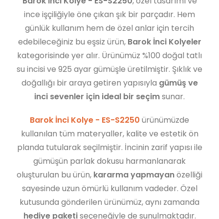
Barok İnci Kolye - ES-S2250
, özel tasarımı ve
ince işçiliğiyle öne çıkan şık bir parçadır. Hem
günlük kullanım hem de özel anlar için tercih
edebileceğiniz bu eşsiz ürün,
Barok İnci Kolyeler
kategorisinde yer alır. Ürünümüz %100 doğal tatlı
su incisi ve 925 ayar gümüşle üretilmiştir. Şıklık ve
doğallığı bir araya getiren yapısıyla
gümüş ve
inci sevenler için ideal bir seçim
sunar.
Barok İnci Kolye - ES-S2250
ürünümüzde
kullanılan tüm materyaller, kalite ve estetik ön
planda tutularak seçilmiştir. İncinin zarif yapısı ile
gümüşün parlak dokusu harmanlanarak
oluşturulan bu ürün,
kararma yapmayan
özelliği
sayesinde uzun ömürlü kullanım vadeder. Özel
kutusunda gönderilen ürünümüz, aynı zamanda
hediye paketi
seçeneğiyle de sunulmaktadır.