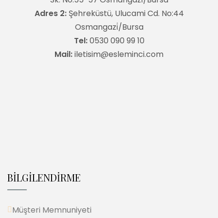
Adres 2:
Şehreküstü, Ulucami Cd. No:44
Osmangazi̇/Bursa
Tel:
0530 090 99 10
Mail:
iletisim@esleminci.com
BİLGİLENDİRME
Müşteri Memnuniyeti