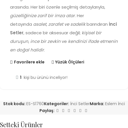
arasında. Her biri özenle seçilmiş detaylarıyla,
güzelliğinize zarif bir imza atar
. Her
detayında
asalet, zarafet ve sadelik
barındıran
İnci
Setler
, sadece bir aksesuar değil;
kişisel bir
duruşun
,
ince bir zevkin
ve
kendinizi ifade etmenin
en doğal halidir
.
Favorilere ekle
Yüzük Ölçüleri
1
kişi bu ürünü inceliyor!
Stok kodu:
ES-S1760
Kategoriler:
İnci Setler
Marka:
Eslem İnci
Paylaş:
Setteki Ürünler