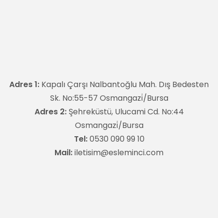
Adres 1:
Kapalı Çarşı Nalbantoğlu Mah. Dış Bedesten
Sk. No:55-57 Osmangazi̇/Bursa
Adres 2:
Şehreküstü, Ulucami Cd. No:44
Osmangazi̇/Bursa
Tel:
0530 090 99 10
Mail:
iletisim@esleminci.com