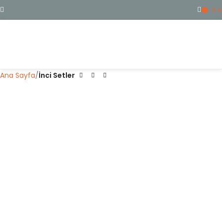
0
₺
ME
Ana Sayfa
İnci Setler