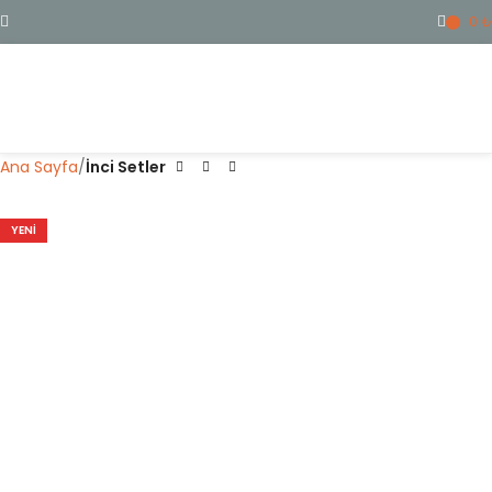
0
₺
ME
Ana Sayfa
İnci Setler
YENI