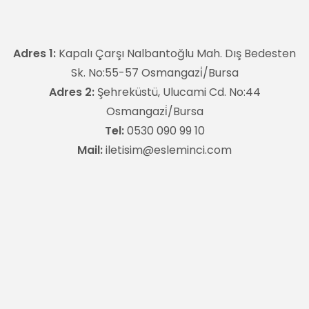
Adres 1:
Kapalı Çarşı Nalbantoğlu Mah. Dış Bedesten
Sk. No:55-57 Osmangazi̇/Bursa
Adres 2:
Şehreküstü, Ulucami Cd. No:44
Osmangazi̇/Bursa
Tel:
0530 090 99 10
Mail:
iletisim@esleminci.com