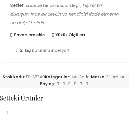
Setler
, sadece bir aksesuar değil;
kişisel bir
duruşun
,
ince bir zevkin
ve
kendinizi ifade etmenin
en doğal halidir
.
Favorilere ekle
Yüzük Ölçüleri
2
kişi bu ürünü inceliyor!
Stok kodu:
ES-S2240
Kategoriler:
İnci Setler
Marka:
Eslem İnci
Paylaş:
Setteki Ürünler