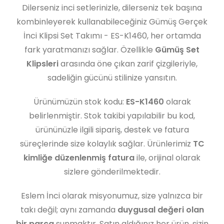
Dilerseniz inci setlerinizle, dilerseniz tek başına
kombinleyerek kullanabileceğiniz Gümüş Gerçek
İnci Klipsi Set Takımı - ES-K1460, her ortamda
fark yaratmanızı sağlar. Özellikle
Gümüş Set
Klipsleri
arasında öne çıkan zarif çizgileriyle,
sadeliğin gücünü stilinize yansıtın.
Ürünümüzün stok kodu:
ES-K1460
olarak
belirlenmiştir. Stok takibi yapılabilir bu kod,
ürününüzle ilgili sipariş, destek ve fatura
süreçlerinde size kolaylık sağlar. Ürünlerimiz
TC
kimliğe düzenlenmiş fatura
ile, orijinal olarak
sizlere gönderilmektedir.
Eslem İnci olarak misyonumuz, size yalnızca bir
takı değil; aynı zamanda
duygusal değeri olan
bir parça
sunmaktır. Satın aldığınız her ürün, sizin