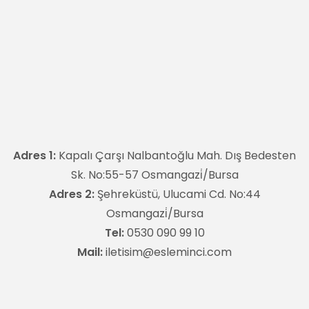
Adres 1:
Kapalı Çarşı Nalbantoğlu Mah. Dış Bedesten
Sk. No:55-57 Osmangazi̇/Bursa
Adres 2:
Şehreküstü, Ulucami Cd. No:44
Osmangazi̇/Bursa
Tel:
0530 090 99 10
Mail:
iletisim@esleminci.com