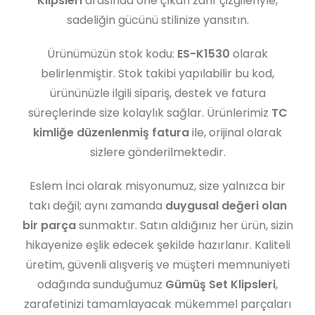
Klipsleri
arasında öne çıkan zarif çizgileriyle,
sadeliğin gücünü stilinize yansıtın.
Ürünümüzün stok kodu:
ES-K1530
olarak
belirlenmiştir. Stok takibi yapılabilir bu kod,
ürününüzle ilgili sipariş, destek ve fatura
süreçlerinde size kolaylık sağlar. Ürünlerimiz
TC
kimliğe düzenlenmiş fatura
ile, orijinal olarak
sizlere gönderilmektedir.
Eslem İnci olarak misyonumuz, size yalnızca bir
takı değil; aynı zamanda
duygusal değeri olan
bir parça
sunmaktır. Satın aldığınız her ürün, sizin
hikayenize eşlik edecek şekilde hazırlanır. Kaliteli
üretim, güvenli alışveriş ve müşteri memnuniyeti
odağında sunduğumuz
Gümüş Set Klipsleri
,
zarafetinizi tamamlayacak mükemmel parçaları