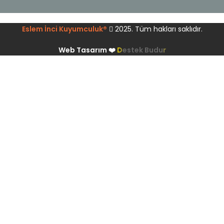
Eslem İnci Kuyumculuk®
2025. Tüm hakları saklıdır.
Web Tasarım ❤️
Destek Budur