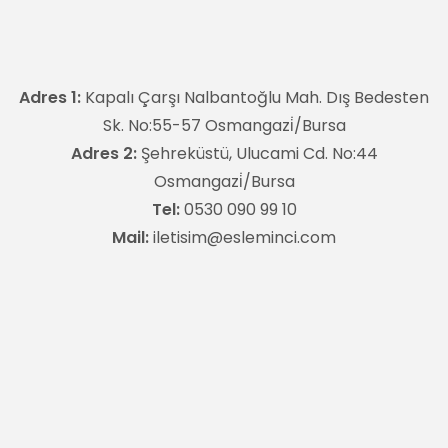
Adres 1:
Kapalı Çarşı Nalbantoğlu Mah. Dış Bedesten
Sk. No:55-57 Osmangazi̇/Bursa
Adres 2:
Şehreküstü, Ulucami Cd. No:44
Osmangazi̇/Bursa
Tel:
0530 090 99 10
Mail:
iletisim@esleminci.com